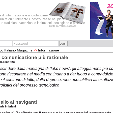
le di informazione e approfondimento che
iunire culturalmente il nostro Paese nel pieno rispetto di
sue tradizioni, vocazioni e ispirazioni ideologiche e politiche.
diretto da Vittorio Lussana
co Italiano Magazine
Informazione
->
 comunicazione più razionale
zia Riontino
scindere dalla montagna di ‘fake news’, gli atteggiamenti più c
no riscontrare nei media continuano a dar luogo a contraddizion
 e il contrario di tutto, dalla deprecazione apocalittica all’esaltaz
olistici del progresso tecnologico
ello ai naviganti
inia Imbriani