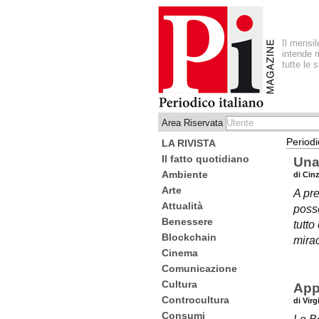
Il mensi
intende r
tutte le 
Area Riservata
Periodi
LA RIVISTA
Il fatto quotidiano
Una
Ambiente
di Cin
Arte
A pre
Attualità
posso
Benessere
tutto
Blockchain
mirac
Cinema
Comunicazione
Cultura
App
Controcultura
di Virg
Consumi