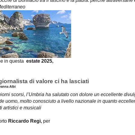
cche di Bonifacio tra il fascino e la paura: perché attraversarle è
Mediterraneo
e in questa
estate 2025,
iornalista di valore ci ha lasciati
vanna Albi
iorni scorsi, l’Umbria ha salutato con dolore un eccellente divul
e uomo, molto conosciuto a livello nazionale in quanto eccelle
i artistici e musicali
orto
Riccardo Regi,
per