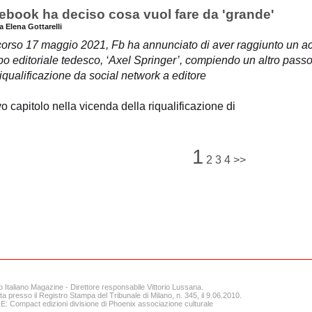
ebook ha deciso cosa vuol fare da 'grande'
a Elena Gottarelli
corso 17 maggio 2021, Fb ha annunciato di aver raggiunto un ac
o editoriale tedesco, ‘Axel Springer’, compiendo un altro passo
iqualificazione da social network a editore
 capitolo nella vicenda della riqualificazione di
1
2
3
4
>>
o Italiano Magazine - Direttore responsabile Vittorio Lussana.
ta presso il Registro Stampa del Tribunale di Milano, n. 345, il 9.06.2010.
 Compact edizioni divisione di Phoenix associazione culturale