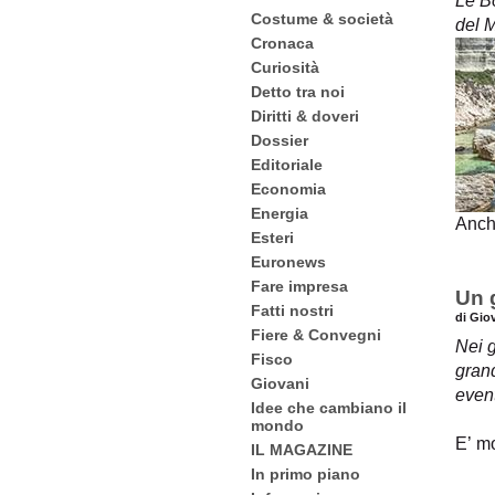
Le Bo
Costume & società
del 
Cronaca
Curiosità
Detto tra noi
Diritti & doveri
Dossier
Editoriale
Economia
Energia
Anch
Esteri
Euronews
Fare impresa
Un g
Fatti nostri
di Gio
Fiere & Convegni
Nei g
Fisco
grand
Giovani
event
Idee che cambiano il
mondo
E’ m
IL MAGAZINE
In primo piano