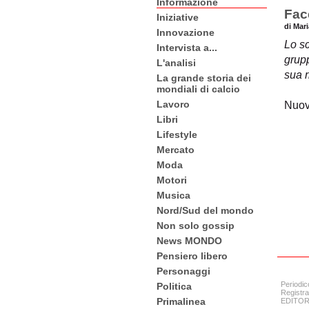
Informazione
Fac
Iniziative
di Mari
Innovazione
Lo s
Intervista a...
grupp
L'analisi
sua r
La grande storia dei
mondiali di calcio
Lavoro
Nuovo
Libri
Lifestyle
Mercato
Moda
Motori
Musica
Nord/Sud del mondo
Non solo gossip
News MONDO
Pensiero libero
Personaggi
Periodic
Politica
Registra
Primalinea
EDITORE: