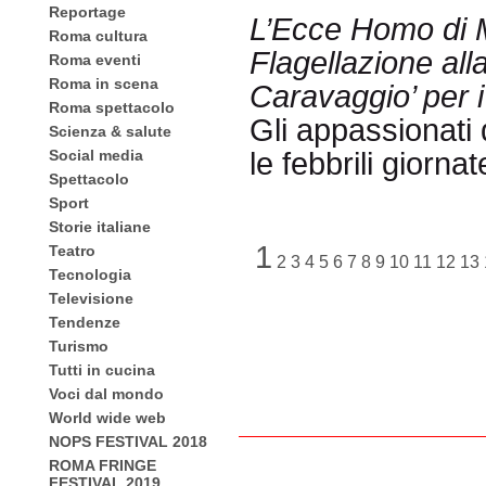
Reportage
L’Ecce Homo di M
Roma cultura
Flagellazione al
Roma eventi
Roma in scena
Caravaggio’ per i
Roma spettacolo
Gli appassionati
Scienza & salute
Social media
le febbrili giorna
Spettacolo
Sport
Storie italiane
1
Teatro
2
3
4
5
6
7
8
9
10
11
12
13
Tecnologia
Televisione
Tendenze
Turismo
Tutti in cucina
Voci dal mondo
World wide web
NOPS FESTIVAL 2018
ROMA FRINGE
FESTIVAL 2019