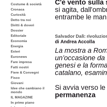
C'è vento sulla
Costume & società
si agita, dall'om
Cronaca
Curiosità
entrambe le man
Detto tra noi
Diritti & doveri
Dossier
Editoriale
Salvador Dalì: rivoluzio
Economia
di Andrea Accolla
Energia
La mostra a Roma
Esteri
un’occasione da 
Euronews
Fare impresa
genesi e la form
Fatti nostri
catalano, esamin
Fiere & Convegni
Fisco
Giovani
Si avvia verso l
Idee che cambiano il
mondo
permanenza
IL MAGAZINE
In primo piano