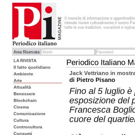
Il mensile di informazione e approfondi
intende riunire culturalmente il nostro Pa
tutte le sue tradizioni, vocazioni e ispira
Area Riservata
LA RIVISTA
Periodico Italiano 
Il fatto quotidiano
Jack Vettriano in most
Ambiente
di Pietro Pisano
Arte
Attualità
Fino al 5 luglio è
Benessere
esposizione del 
Blockchain
Cinema
Francesca Boglio
Comunicazione
cuore del quarti
Cultura
Controcultura
Consumi