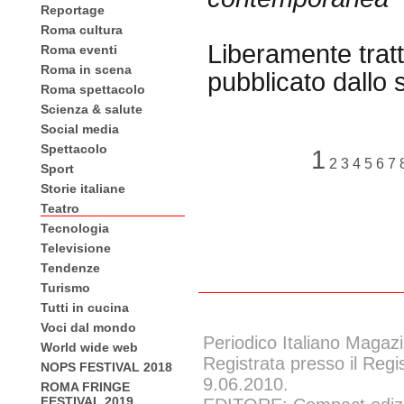
Reportage
Roma cultura
Liberamente tra
Roma eventi
Roma in scena
pubblicato dallo 
Roma spettacolo
Scienza & salute
Social media
Spettacolo
1
2
3
4
5
6
7
Sport
Storie italiane
Teatro
Tecnologia
Televisione
Tendenze
Turismo
Tutti in cucina
Voci dal mondo
Periodico Italiano Magazi
World wide web
Registrata presso il Regi
NOPS FESTIVAL 2018
9.06.2010.
ROMA FRINGE
FESTIVAL 2019