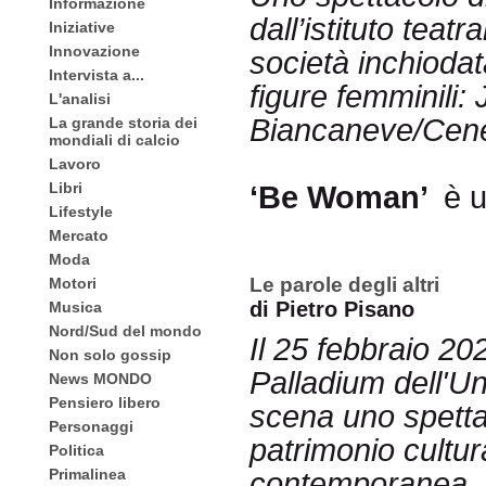
Informazione
dall’istituto tea
Iniziative
Innovazione
società inchiodat
Intervista a...
figure femminili:
L'analisi
Biancaneve/Cene
La grande storia dei
mondiali di calcio
Lavoro
Libri
‘Be Woman’
è u
Lifestyle
Mercato
Moda
Le parole degli altri
Motori
di Pietro Pisano
Musica
Nord/Sud del mondo
Il 25 febbraio 20
Non solo gossip
Palladium dell'U
News MONDO
Pensiero libero
scena uno spettac
Personaggi
patrimonio cultur
Politica
Primalinea
contemporanea