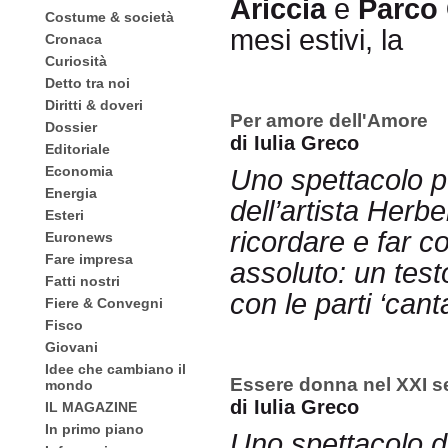
Ariccia
e
Parco
Costume & società
mesi estivi, la
Cronaca
Curiosità
Detto tra noi
Diritti & doveri
Per amore dell'Amore
Dossier
di Iulia Greco
Editoriale
Economia
Uno spettacolo po
Energia
dell’artista Herb
Esteri
ricordare e far co
Euronews
Fare impresa
assoluto: un testo
Fatti nostri
con le parti ‘cant
Fiere & Convegni
Fisco
Giovani
Idee che cambiano il
Essere donna nel XXI s
mondo
di Iulia Greco
IL MAGAZINE
In primo piano
Uno spettacolo di