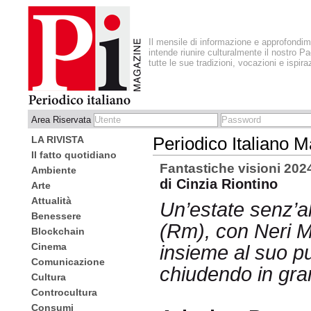
Il mensile di informazione e approfondi
intende riunire culturalmente il nostro Pa
tutte le sue tradizioni, vocazioni e ispira
Area Riservata
LA RIVISTA
Periodico Italiano 
Il fatto quotidiano
Fantastiche visioni 202
Ambiente
di Cinzia Riontino
Arte
Attualità
Un’estate senz’al
Benessere
(Rm), con Neri M
Blockchain
Cinema
insieme al suo pu
Comunicazione
chiudendo in gran
Cultura
Controcultura
Consumi