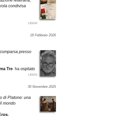
zione letteraria,
rola condivisa
LEGGI
18 Febbraio 2026
 scomparsa presso
oma Tre
ha ospitato
LEGGI
30 Novembre 2025
o di Platone: una
 il mondo
Eros,