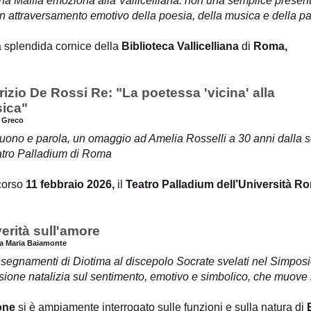
a Maffìa emoziona alla Vallicelliana: non una semplice presenta
n attraversamento emotivo della poesia, della musica e della pa
a splendida cornice della
Biblioteca Vallicelliana
di
Roma,
izio De Rossi Re: "La poetessa 'vicina' alla
ica"
a Greco
suono e parola, un omaggio ad Amelia Rosselli a 30 anni dalla
eatro Palladium di Roma
corso
11 febbraio 2026,
il
Teatro Palladium dell’Università R
erità sull'amore
a Maria Baiamonte
nsegnamenti di Diotima al discepolo Socrate svelati nel Simposi
ssione natalizia sul sentimento, emotivo e simbolico, che muove
one
si è ampiamente interrogato sulle funzioni e sulla natura di