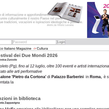
le di informazione e approfondimento che
iunire culturalmente il nostro Paese nel pieno rispetto di
sue tradizioni, vocazioni e ispirazioni ideologiche e politiche.
diretto da Vittorio Lussana
co Italiano Magazine
Cultura
->
Festival dei Due Mondi 2026
ovica Zurzolo
leto (Pg), fino al 12 luglio, oltre 100 eventi e artisti internazi
ato alle arti performative
salone 'Pietro da Cortona'
di
Palazzo Barberini
in
Roma,
è s
ntata la
zioni in biblioteca
iela Zappavigna