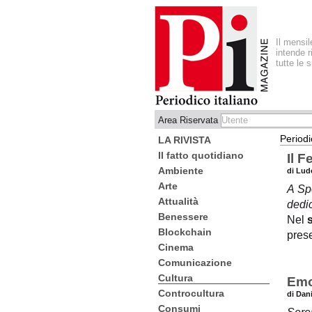
Il mensi
intende r
tutte le 
Area Riservata
Periodi
LA RIVISTA
Il fatto quotidiano
Il 
Ambiente
di Lud
Arte
A Spo
Attualità
dedic
Benessere
Nel
Blockchain
prese
Cinema
Comunicazione
Cultura
Emo
Controcultura
di Dan
Consumi