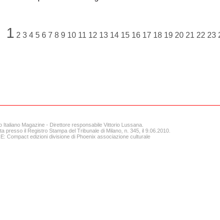
1
2
3
4
5
6
7
8
9
10
11
12
13
14
15
16
17
18
19
20
21
22
23
o Italiano Magazine - Direttore responsabile Vittorio Lussana.
ta presso il Registro Stampa del Tribunale di Milano, n. 345, il 9.06.2010.
 Compact edizioni divisione di Phoenix associazione culturale