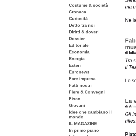
Seren
Costume & società
ma u
Cronaca
Curiosità
Nell
Detto tra noi
Diritti & doveri
Dossier
Fabr
Editoriale
mus
Economia
di Iuli
Energia
Tra 
Esteri
il T
Euronews
Fare impresa
Lo s
Fatti nostri
Fiere & Convegni
Fisco
La v
Giovani
di Ann
Idee che cambiano il
Gli i
mondo
rifle
IL MAGAZINE
In primo piano
Plat